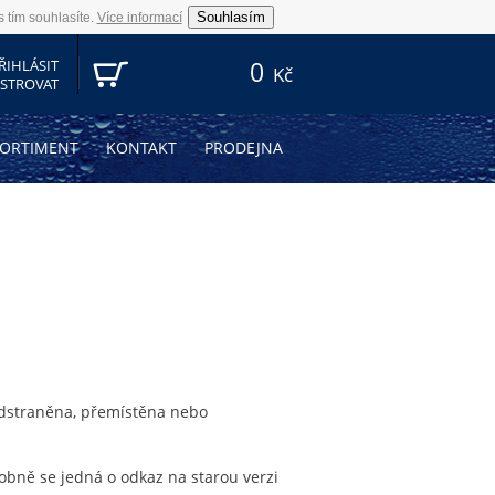
Souhlasím
 tím souhlasíte.
Více informací
ŘIHLÁSIT
0
Kč
ISTROVAT
SORTIMENT
KONTAKT
PRODEJNA
dstraněna, přemístěna nebo
obně se jedná o odkaz na starou verzi