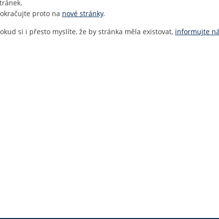
tránek.
okračujte proto na
nové stránky
.
okud si i přesto myslíte, že by stránka měla existovat,
informujte n