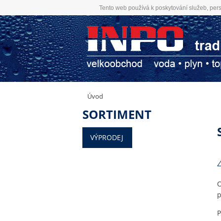
Tento web používá k poskytování služeb, pers
Úvod
SORTIMENT
VÝPRODEJ
O
p
P