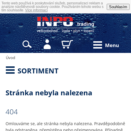
Tento web používá k poskytování služeb, personalizaci reklam a
Souhlasím
analýze návštěvnosti soubory cookie. Používáním tohoto webu s
tím souhlasíte.
Více informací



Menu
Úvod
SORTIMENT
Stránka nebyla nalezena
404
Omlouváme se, ale stránka nebyla nalezena. Pravděpodobně
byla odstraněna, přemístěna nebo přejmenována. Případně