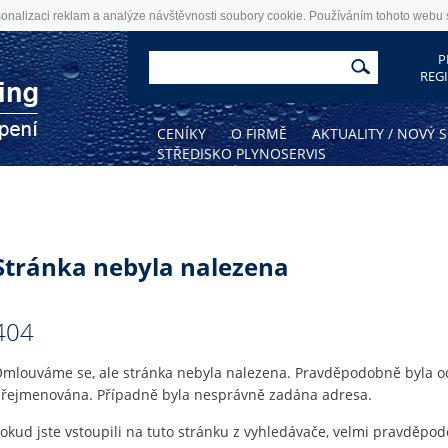
onalizaci reklam a analýze návštěvnosti soubory cookie. Používáním tohoto webu s
P
REG
CENÍKY
O FIRMĚ
AKTUALITY / NOVÝ 
STŘEDISKO PLYNOSERVIS
Stránka nebyla nalezena
404
mlouváme se, ale stránka nebyla nalezena. Pravděpodobně byla o
řejmenována. Případně byla nesprávně zadána adresa.
okud jste vstoupili na tuto stránku z vyhledávače, velmi pravděpod