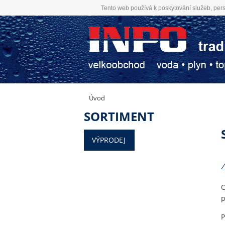
Tento web používá k poskytování služeb, pers
Úvod
SORTIMENT
VÝPRODEJ
O
p
P