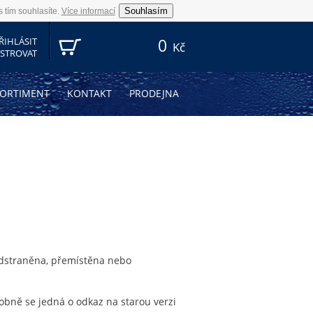
Souhlasím
 tím souhlasíte.
Více informací
ŘIHLÁSIT
0
Kč
ISTROVAT
SORTIMENT
KONTAKT
PRODEJNA
dstraněna, přemístěna nebo
obně se jedná o odkaz na starou verzi