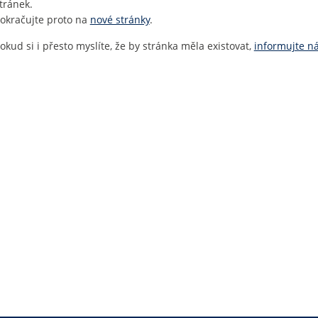
tránek.
okračujte proto na
nové stránky
.
okud si i přesto myslíte, že by stránka měla existovat,
informujte n